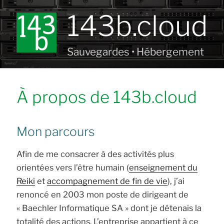
Aller
143b.cloud
au
contenu
principal
Sauvegardes • Hébergement
À propos de 143b.cloud
Mon parcours
Afin de me consacrer à des activités plus
orientées vers l’être humain (
enseignement du
Reiki
et
accompagnement de fin de vie
), j’ai
renoncé en 2003 mon poste de dirigeant de
« Baechler Informatique SA » dont je détenais la
totalité des actions. L’entreprise appartient à ce